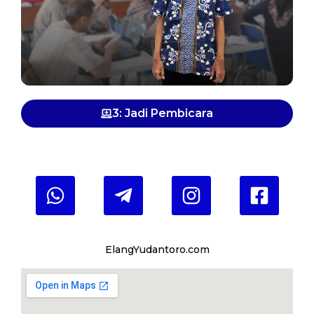
3: Jadi Pembicara
You can contact me via
ElangYudantoro.com